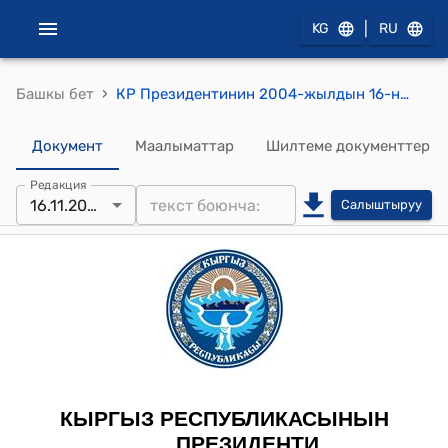
|
KG
RU
›
Башкы бет
КР Президентинин 2004-жылдын 16-ноябрындагы ПЖ № 388 "Б.Т.Полуэктовго "Кыргыз Республикасынын эмгек сиңирген юристи" деген ардактуу наам берүү жөнүндө" Жарлыгы
Документ
Маалыматтар
Шилтеме документтер
Редакция
16.11.2004
Салыштыруу