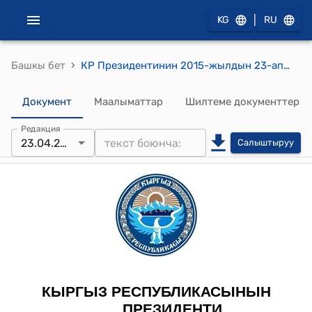
|
KG
RU
›
Башкы бет
КР Президентинин 2015-жылдын 23-апрелиндеги ПЖ № 52 "М.М.Оморова жана Ш.К.Астаркулов жөнүндө" Жарлыгы
Документ
Маалыматтар
Шилтеме документтер
Редакция
23.04.2015
Салыштыруу