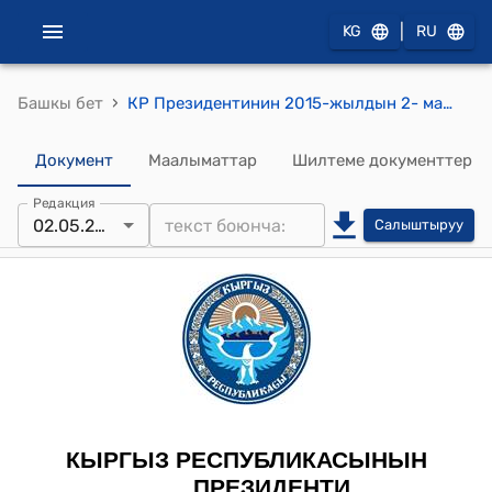
|
KG
RU
›
Башкы бет
КР Президентинин 2015-жылдын 2- майындагы ПЖ № 74 "К.А. Турдубаев жөнүндө" Жарлыгы
Документ
Маалыматтар
Шилтеме документтер
Редакция
02.05.2015
Салыштыруу