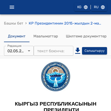
|
KG
RU
›
Башкы бет
КР Президентинин 2015-жылдын 2-майындагы ПЖ № 78 "К.Б. Базарбаев жөнүндө" Жарлыгы
Документ
Маалыматтар
Шилтеме документтер
Редакция
02.05.2015
Салыштыруу