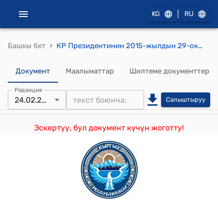
|
KG
RU
›
Башкы бет
КР Президентинин 2015-жылдын 29-октябрындагы ПЖ № 219 "Кыргыз Республикасынын Жогорку Кеңешинде парламенттик көпчүлүктүн коалициясын түзүү жөнүндө" Жарлыгы
Документ
Маалыматтар
Шилтеме документтер
Редакция
24.02.2022
Салыштыруу
Эскертүү, бул документ күчүн жоготту!