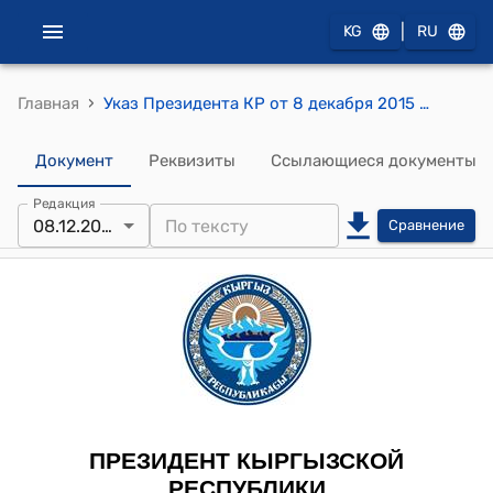
|
KG
RU
›
Главная
Указ Президента КР от 8 декабря 2015 года УП № 267 "О Ниязалиеве Н.С."
Документ
Реквизиты
Ссылающиеся документы
Редакция
08.12.2015
Сравнение