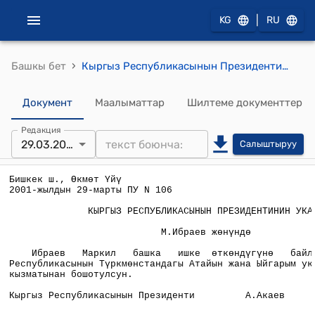
|
KG
RU
›
Башкы бет
Кыргыз Республикасынын Президентинин 2001-жылдын 29-мартынан "М.Ибраев жөнүндө" жөнүндө ПУ №106 Указы
Документ
Маалыматтар
Шилтеме документтер
Редакция
29.03.2001
Салыштыруу