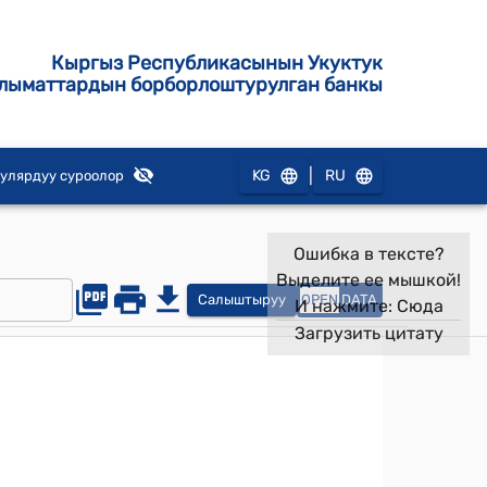
Кыргыз Республикасынын Укуктук
лыматтардын борборлоштурулган банкы
|
KG
RU
улярдуу суроолор
Ошибка в тексте?
Выделите ее мышкой!
Салыштыруу
OPEN
DATA
И нажмите:
Сюда
Загрузить цитату