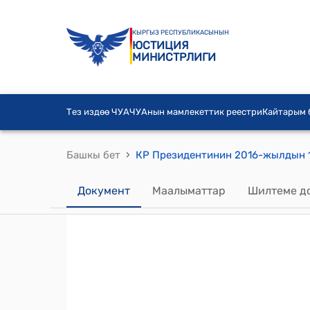
КЫРГЫЗ РЕСПУБЛИКАСЫНЫН
ЮСТИЦИЯ
МИНИСТРЛИГИ
Тез издөө ЧУА
ЧУАнын мамлекеттик реестри
Кайтарым
›
Башкы бет
Документ
Маалыматтар
Шилтеме д