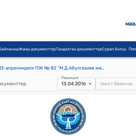
маа
 байланыш
Жаңы документтер
Тандалган документтер
Сурап билүү
Поп
КР Президентинин 2016-жылдын 13-апрелиндеги ПЖ № 82 "М.Д.Абулгазиев жөнүндө" Жарлыгы
Редакция
окументтер
13.04.2016