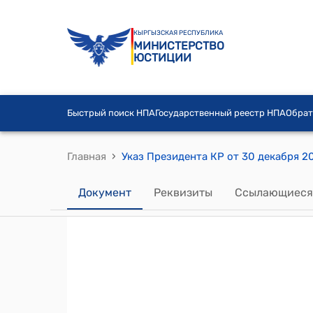
КЫРГЫЗСКАЯ РЕСПУБЛИКА
МИНИСТЕРСТВО
ЮСТИЦИИ
Быстрый поиск НПА
Государственный реестр НПА
Обрат
›
Главная
Документ
Реквизиты
Ссылающиеся