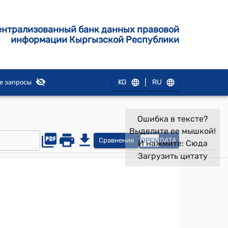
ентрализованный банк данных правовой
информации Кыргызской Республики
|
KG
RU
е запросы
Ошибка в тексте?
Выделите ее мышкой!
Сравнение
OPEN
DATA
И нажмите:
Сюда
Загрузить цитату