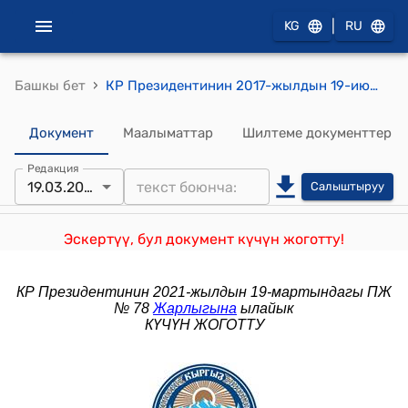
|
KG
RU
›
Башкы бет
КР Президентинин 2017-жылдын 19-июлундагы ПЖ № 132 "Кыргыз Республикасынын Президентинин 1996-жылдын 17-июнундагы "Кыргыз Республикасынын Президентинин алдындагы Мамлекеттик сыйлыктар боюнча комиссиянын маселелери жөнүндө" Жарлыгына өзгөртүү киргизүү жөнүндө" Жарлыгы
Документ
Маалыматтар
Шилтеме документтер
Редакция
19.03.2021
Салыштыруу
Эскертүү, бул документ күчүн жоготту!