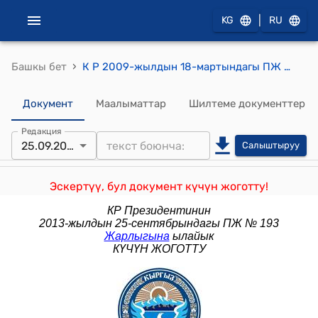
|
KG
RU
›
Башкы бет
К Р 2009-жылдын 18-мартындагы ПЖ № 163 ""Кыргызстанды стратегиялык өнүктүрүү боюнча Улуттук кеңеш жөнүндө" Кыргыз Республикасынын Президентинин 2007-жылдын 5-апрелиндеги Жарлыгына өзгөртүү киргизүү тууралуу" жарлыгы
Документ
Маалыматтар
Шилтеме документтер
Редакция
25.09.2013
Салыштыруу
Эскертүү, бул документ күчүн жоготту!