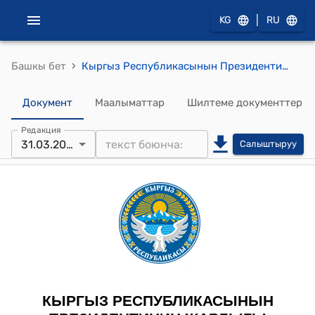
|
KG
RU
›
Башкы бет
Кыргыз Республикасынын Президентинин 2021-жылдын 5-майындагы ПЖ № 114 "Кыргыз Республикасынын Министрлер Кабинети жөнүндө" Жарлыгы
Документ
Маалыматтар
Шилтеме документтер
Редакция
31.03.2026
Салыштыруу