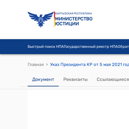
КЫРГЫЗСКАЯ РЕСПУБЛИКА
МИНИСТЕРСТВО
ЮСТИЦИИ
Быстрый поиск НПА
Государственный реестр НПА
Обрат
›
Главная
Документ
Реквизиты
Ссылающиеся