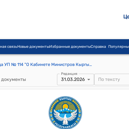
Ц
ная связь
Новые документы
Избранные документы
Справка
Популярны
Указ Президента КР от 5 мая 2021 года УП № 114 "О Кабинете Министров Кыргызской Республики"
Редакция
 документы
31.03.2026