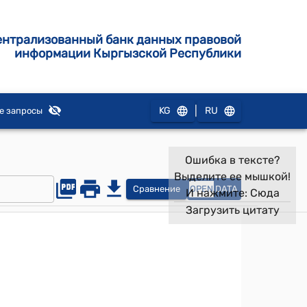
ентрализованный банк данных правовой
информации Кыргызской Республики
|
KG
RU
е запросы
Ошибка в тексте?
Выделите ее мышкой!
Сравнение
OPEN
DATA
И нажмите:
Сюда
Загрузить цитату