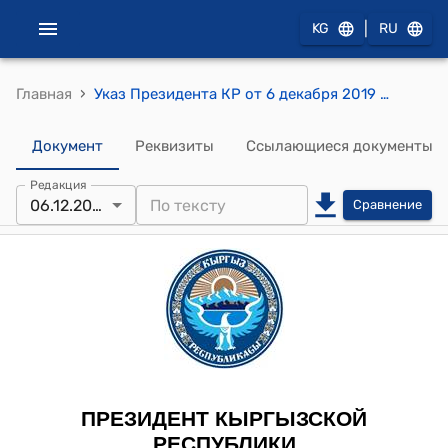
|
KG
RU
›
Главная
Указ Президента КР от 6 декабря 2019 года УП № 168 "О внесении изменения в Указ Президента Кыргызской Республики "Об утверждении Реестра государственных и муниципальных должностей Кыргызской Республики" от 31 января 2017 года"
Документ
Реквизиты
Ссылающиеся документы
Редакция
06.12.2019
Сравнение