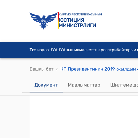
КЫРГЫЗ РЕСПУБЛИКАСЫНЫН
ЮСТИЦИЯ
МИНИСТРЛИГИ
Тез издөө ЧУА
ЧУАнын мамлекеттик реестри
Кайтарым
›
Башкы бет
Документ
Маалыматтар
Шилтеме д