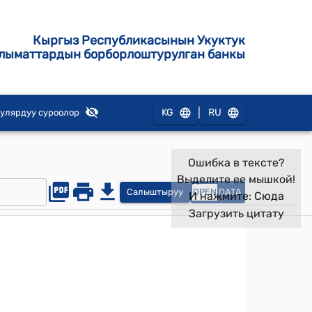
Кыргыз Республикасынын Укуктук
лыматтардын борборлоштурулган банкы
|
KG
RU
улярдуу суроолор
Ошибка в тексте?
Выделите ее мышкой!
Салыштыруу
OPEN
DATA
И нажмите:
Сюда
Загрузить цитату