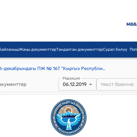
маа
 байланыш
Жаңы документтер
Тандалган документтер
Сурап билүү
Поп
КР Президентинин 2019-жылдын 6-декабрындагы ПЖ № 167 "Кыргыз Республикасынын мамлекеттик сыйлыктары менен сыйлоо жөнүндө" Жарлыгы
Редакция
окументтер
06.12.2019