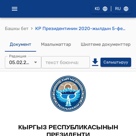
|
KG
RU
›
Башкы бет
КР Президентинин 2020-жылдын 5-февралындагы ПЖ № 22 "Кыргыз Республикасынын жергиликтүү сотторунун судьяларын дайындоо жөнүндө" Жарлыгы
Документ
Маалыматтар
Шилтеме документтер
Редакция
05.02.2020
Салыштыруу