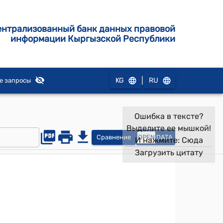
ентрализованный банк данных правовой
информации Кыргызской Республики
|
KG
RU
е запросы
Ошибка в тексте?
Выделите ее мышкой!
Сравнение
OPEN
DATA
И нажмите:
Сюда
Загрузить цитату