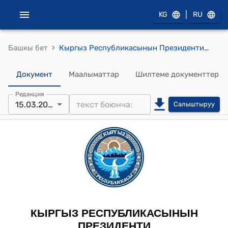
|
KG
RU
›
Башкы бет
Кыргыз Республикасынын Президентинин 2021-жылдын 15-мартындагы ПЖ № 68 "Кыргыз Республикасынын жарандыгынан чыгуу жөнүндө" Жарлыгы
Документ
Маалыматтар
Шилтеме документтер
Редакция
15.03.2021
Салыштыруу