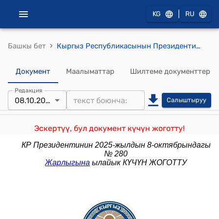
|
KG
RU
›
Башкы бет
Кыргыз Республикасынын Президентинин 2021-жылдын 2-сентябрындагы ПЖ № 377 "Кыргыз Республикасынын Президентине караштуу Улуттук аттестациялык комиссия жөнүндө" жарлыгы
Документ
Маалыматтар
Шилтеме документтер
Редакция
08.10.2025
Салыштыруу
Эскертүү, бул документ күчүн жоготту!