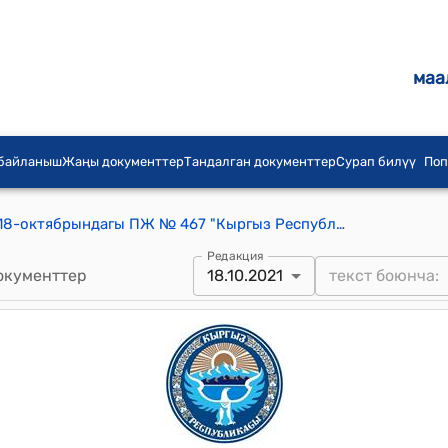
маа
 байланыш
Жаңы документтер
Тандалган документтер
Сурап билүү
Поп
КР Президентинин 2021-жылдын 18-октябрындагы ПЖ № 467 "Кыргыз Республикасынын жарандыгына кабыл алуу жөнүндө" Жарлыгы
Редакция
окументтер
18.10.2021