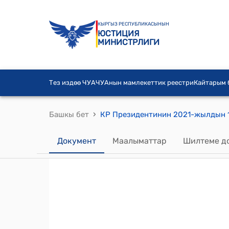
КЫРГЫЗ РЕСПУБЛИКАСЫНЫН
ЮСТИЦИЯ
МИНИСТРЛИГИ
Тез издөө ЧУА
ЧУАнын мамлекеттик реестри
Кайтарым
›
Башкы бет
Документ
Маалыматтар
Шилтеме д