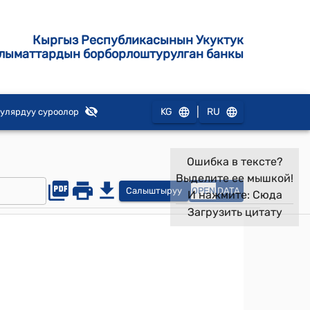
Кыргыз Республикасынын Укуктук
лыматтардын борборлоштурулган банкы
|
KG
RU
улярдуу суроолор
Ошибка в тексте?
Выделите ее мышкой!
Салыштыруу
OPEN
DATA
И нажмите:
Сюда
Загрузить цитату