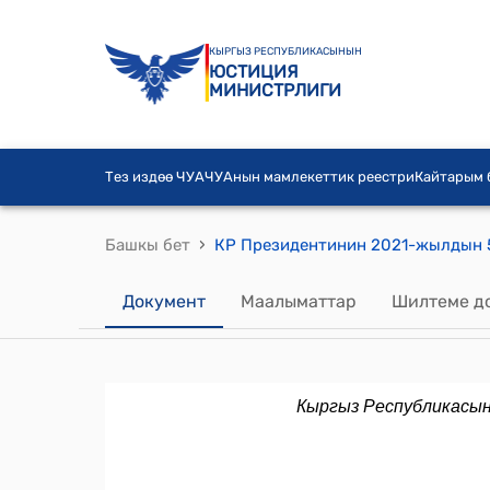
КЫРГЫЗ РЕСПУБЛИКАСЫНЫН
ЮСТИЦИЯ
МИНИСТРЛИГИ
Тез издөө ЧУА
ЧУАнын мамлекеттик реестри
Кайтарым
›
Башкы бет
Документ
Маалыматтар
Шилтеме д