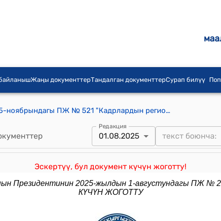
маа
 байланыш
Жаңы документтер
Тандалган документтер
Сурап билүү
Поп
КР Президентинин 2021-жылдын 5-ноябрындагы ПЖ № 521 "Кадрлардын региондук резервин жана муниципалдык резервин түзүү жана алардын иштөөсү жөнүндө" Жарлыгы
Редакция
окументтер
01.08.2025
Эскертүү, бул документ күчүн жоготту!