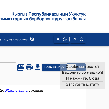
Кыргыз Республикасынын Укуктук
лыматтардын борборлоштурулган банкы
|
KG
RU
улярдуу суроолор
Ошибка в тексте?
Салыштыруу
OPEN
DATA
Выделите ее мышкой!
И нажмите:
Сюда
Загрузить цитату