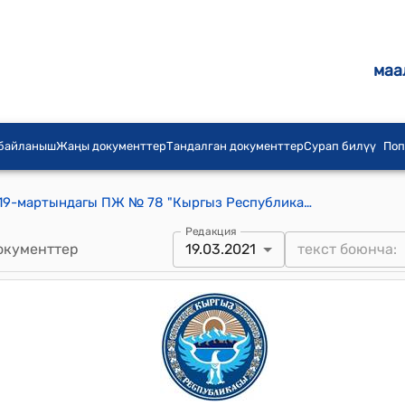
маа
 байланыш
Жаңы документтер
Тандалган документтер
Сурап билүү
Поп
КР Президентинин 2021-жылдын 19-мартындагы ПЖ № 78 "Кыргыз Республикасынын Президентине караштуу Мамлекеттик сыйлыктар боюнча комиссиянын маселелери жөнүндө" Жарлыгы
Редакция
окументтер
19.03.2021