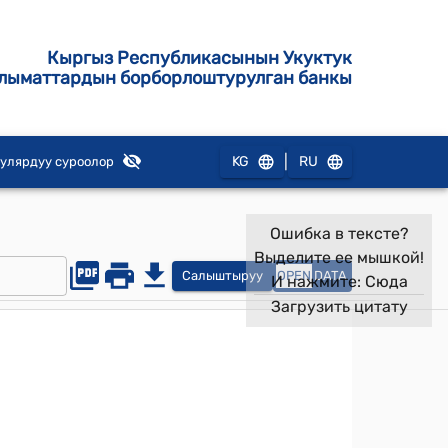
Кыргыз Республикасынын Укуктук
лыматтардын борборлоштурулган банкы
|
KG
RU
улярдуу суроолор
Ошибка в тексте?
Выделите ее мышкой!
Салыштыруу
OPEN
DATA
И нажмите:
Сюда
Загрузить цитату