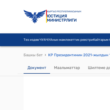
КЫРГЫЗ РЕСПУБЛИКАСЫНЫН
ЮСТИЦИЯ
МИНИСТРЛИГИ
Тез издөө ЧУА
ЧУАнын мамлекеттик реестри
Кайтарым
›
Башкы бет
Документ
Маалыматтар
Шилтеме д