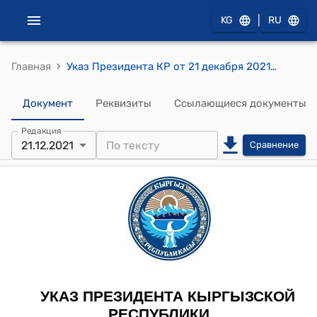
|
KG
RU
›
Главная
Указ Президента КР от 21 декабря 2021 года УП № 571 "О создании Государственной дирекции по строительству, реконструкции социально-экономических и административных объектов при Управлении делами Президента Кыргызской Республики"
Документ
Реквизиты
Ссылающиеся документы
Редакция
21.12.2021
Сравнение