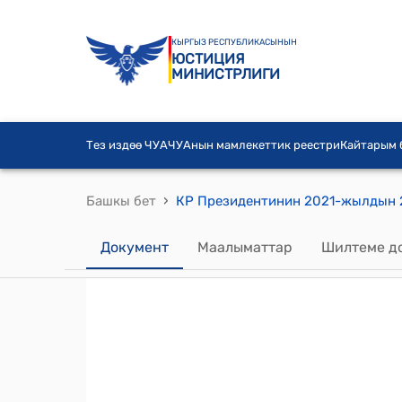
КЫРГЫЗ РЕСПУБЛИКАСЫНЫН
ЮСТИЦИЯ
МИНИСТРЛИГИ
Тез издөө ЧУА
ЧУАнын мамлекеттик реестри
Кайтарым
›
Башкы бет
Документ
Маалыматтар
Шилтеме д