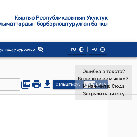
Кыргыз Республикасынын Укуктук
лыматтардын борборлоштурулган банкы
|
KG
RU
улярдуу суроолор
Ошибка в тексте?
Выделите ее мышкой!
Салыштыруу
OPEN
DATA
И нажмите:
Сюда
Загрузить цитату