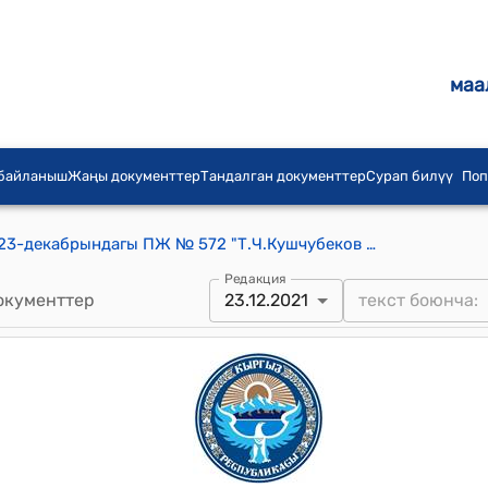
маа
 байланыш
Жаңы документтер
Тандалган документтер
Сурап билүү
Поп
КР Президентинин 2021-жылдын 23-декабрындагы ПЖ № 572 "Т.Ч.Кушчубеков жөнүндө" Жарлыгы
Редакция
окументтер
23.12.2021