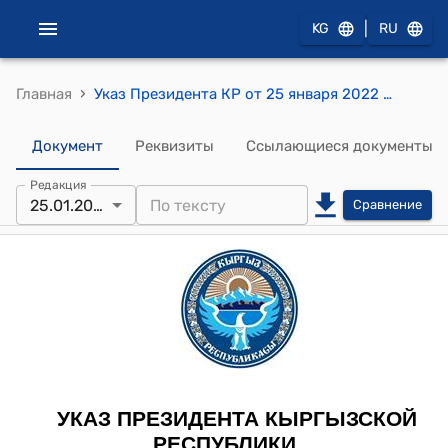
|
KG
RU
›
Главная
Указ Президента КР от 25 января 2022 года УП № 16 "О Марипове У.А."
Документ
Реквизиты
Ссылающиеся документы
Редакция
25.01.2022
Сравнение