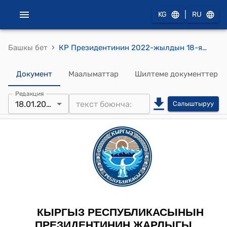
|
KG
RU
›
Башкы бет
КР Президентинин 2022-жылдын 18-январындагы ПЖ № 9 "Кыргыз Республикасынын жарандыгына кабыл алуу жөнүндө" Жарлыгы
Документ
Маалыматтар
Шилтеме документтер
Редакция
18.01.2022
Салыштыруу