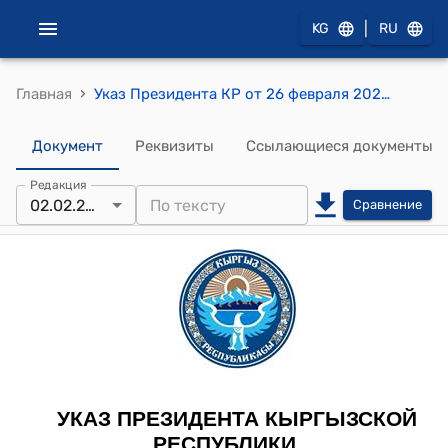
|
KG
RU
›
Главная
Указ Президента КР от 26 февраля 2022 года УП № 26 "О Базарбекове З.К."
Документ
Реквизиты
Ссылающиеся документы
Редакция
02.02.2022
Сравнение