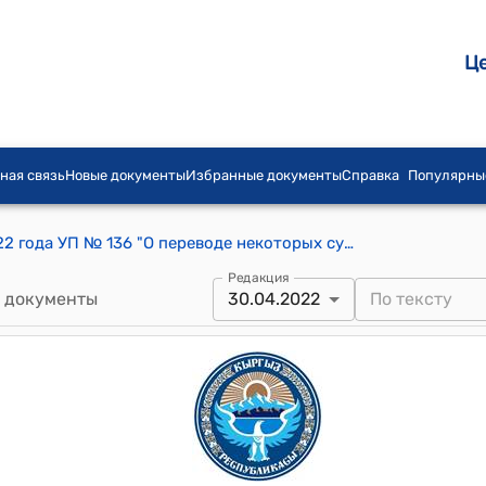
Ц
ная связь
Новые документы
Избранные документы
Справка
Популярны
Указ Президента КР от 30 апреля 2022 года УП № 136 "О переводе некоторых судей местных судов Кыргызской Республики"
Редакция
 документы
30.04.2022