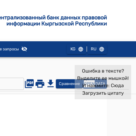
ентрализованный банк данных правовой
информации Кыргызской Республики
|
KG
RU
е запросы
Ошибка в тексте?
Выделите ее мышкой!
Сравнение
OPEN
DATA
И нажмите:
Сюда
Загрузить цитату