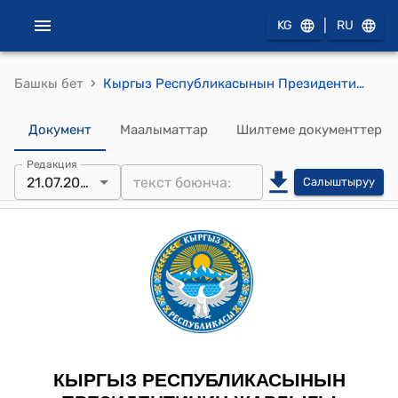
|
KG
RU
›
Башкы бет
Кыргыз Республикасынын Президентинин 2022-жылдын 11-майындагы ПЖ № 148 "Кыргыз Республикасынын Куралдуу Күчтөрүнүн, башка аскердик түзүлүштөрүнүн жана мыйзам менен аскердик кызмат каралган мамлекеттик органдарынын аскер кызматчыларынын аскердик кийим формасы жана айырмалоочу белгилери жөнүндө" жарлыгы
Документ
Маалыматтар
Шилтеме документтер
Редакция
21.07.2026
Салыштыруу