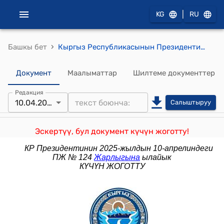
|
KG
RU
›
Башкы бет
Кыргыз Республикасынын Президентинин 2022-жылдын 20-майындагы ПЖ N 160 "Кыргыз Республикасынын Президентинин өзгөчө тапшырмалар боюнча атайын өкүлү жөнүндө" Жарлыгы
Документ
Маалыматтар
Шилтеме документтер
Редакция
10.04.2025
Салыштыруу
Эскертүү, бул документ күчүн жоготту!