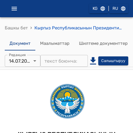
|
KG
RU
›
Башкы бет
Кыргыз Республикасынын Президентинин 2022-жылдын 8-июлундагы ПЖ № 222 "Этил спиртин өндүрүүгө, сактоого жана сатууга жүз пайыз мамлекеттик монополияны киргизүү боюнча кечиктирилгис чаралар жөнүндө" жарлыгы
Документ
Маалыматтар
Шилтеме документтер
Редакция
14.07.2025
Салыштыруу