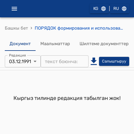
|
KG
RU
›
Башкы бет
ПОРЯДОК формирования и использования специального централизованного счета госконцерна "Кыргызлегпром" по финансированию общеотраслевых и межотраслевых научно-исследовательских и опытно-конструкторских работ (Утвержден Постановлением Кабинета Министров РК от 3 декабря 1991 года №564)
Документ
Маалыматтар
Шилтеме документтер
Редакция
03.12.1991
Салыштыруу
Кыргыз тилинде редакция табылган жок!