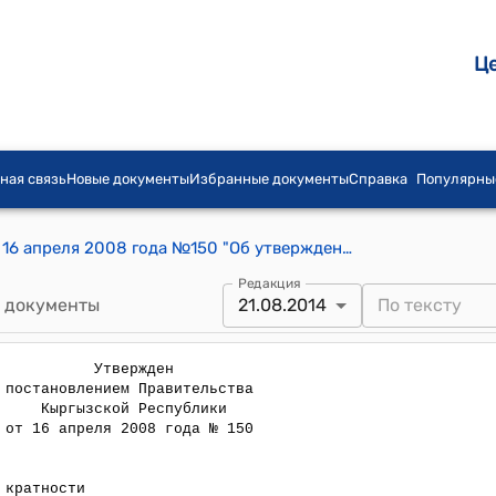
Ц
ная связь
Новые документы
Избранные документы
Справка
Популярны
Постановление Правительства КР от 16 апреля 2008 года №150 "Об утверждении Порядка применения коэфицентов кратности при начислении заработной платы государтвенным и муниципальным служащим"
Редакция
 документы
21.08.2014