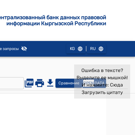
ентрализованный банк данных правовой
информации Кыргызской Республики
|
KG
RU
е запросы
Ошибка в тексте?
Выделите ее мышкой!
Сравнение
OPEN
DATA
И нажмите:
Сюда
Загрузить цитату