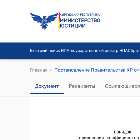
КЫРГЫЗСКАЯ РЕСПУБЛИКА
МИНИСТЕРСТВО
ЮСТИЦИИ
Быстрый поиск НПА
Государственный реестр НПА
Обрат
›
Главная
Документ
Реквизиты
Ссылающиеся