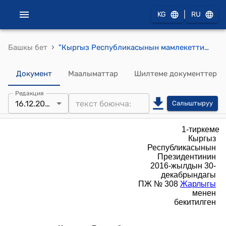
|
KG
RU
›
Башкы бет
"Кыргыз Республикасынын мамлекеттик жарандык кызматчыларына жана муниципалдык кызматчыларына класстык чендерди ыйгаруунун, төмөндөтүүнүн жана ажыратуунун тартиби жөнүндө" Тартиби (КР Президентинин 2016-жылдын 30-декабрындагы ПЖ № 308 Жарлыгы менен бекитилген)
Документ
Маалыматтар
Шилтеме документтер
Редакция
16.12.2025
Салыштыруу