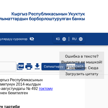
Кыргыз Республикасынын Укуктук
лыматтардын борборлоштурулган банкы
|
KG
RU
улярдуу суроолор
Ошибка в тексте?
Выделите ее мышкой!
Салыштыруу
OPEN
DATA
И нажмите:
Сюда
Загрузить цитату