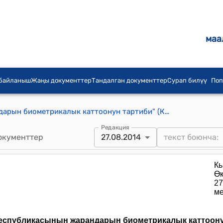
маа
 байланыш
Жаңы документтер
Тандалган документтер
Сурап билүү
Поп
"Кыргыз Республикасынын жарандарын биометрикалык каттоонун тартиби" (Кыргыз Республикасынын Өкмөтүнүн 2014-жылдын 27-августундагы № 492 токтому менен бекитилген)
Редакция
окументтер
27.08.2014