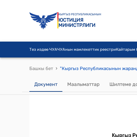
КЫРГЫЗ РЕСПУБЛИКАСЫНЫН
ЮСТИЦИЯ
МИНИСТРЛИГИ
Тез издөө ЧУА
ЧУАнын мамлекеттик реестри
Кайтарым
›
Башкы бет
Документ
Маалыматтар
Шилтеме д