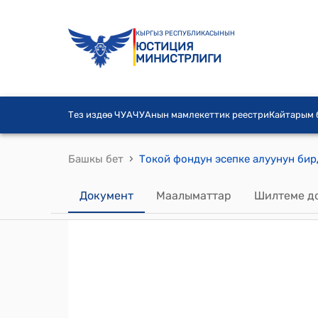
КЫРГЫЗ РЕСПУБЛИКАСЫНЫН
ЮСТИЦИЯ
МИНИСТРЛИГИ
Тез издөө ЧУА
ЧУАнын мамлекеттик реестри
Кайтарым
›
Башкы бет
Документ
Маалыматтар
Шилтеме д