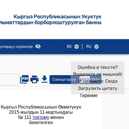
Кыргыз Республикасынын Укуктук
лыматтардын борборлоштурулган банкы
|
KG
RU
улярдуу суроолор
Ошибка в тексте?
Выделите ее мышкой!
Салыштыруу
OPEN
DATA
И нажмите:
Сюда
Загрузить цитату