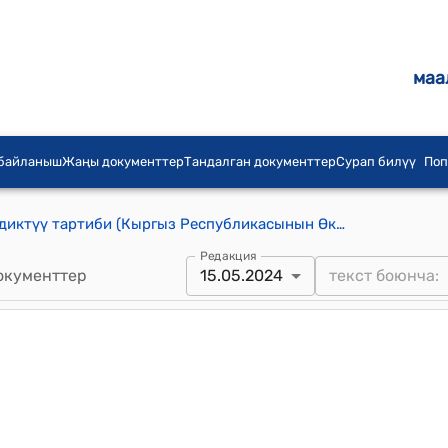
маа
 байланыш
Жаңы документтер
Тандалган документтер
Сурап билүү
Поп
Токой фондун эсепке алуунун бирдиктүү тартиби (Кыргыз Республикасынын Өкмөтүнүн 2015-жылдын 11-мартындагы № 111 токтому менен бекитилген)
Редакция
окументтер
15.05.2024