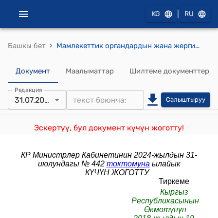
|
KG
RU
›
Башкы бет
Мамлекеттик органдардын жана жергиликтүү өз алдынча башкаруу органдары- нын соттолгондорго социалдык жардам көрсөтүү маселеси боюнча түзөтүү мекемелери менен өз ара аракеттешүү ТАРТИБИ (Кыргыз Республикасынын Өк- мөтүнүн 2018-жылдын 19-ноябрындагы N 536 токтому менен бекитилген)
Документ
Маалыматтар
Шилтеме документтер
Редакция
31.07.2024
Салыштыруу
Эскертүү, бул документ күчүн жоготту!