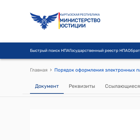
КЫРГЫЗСКАЯ РЕСПУБЛИКА
МИНИСТЕРСТВО
ЮСТИЦИИ
Быстрый поиск НПА
Государственный реестр НПА
Обрат
›
Главная
Документ
Реквизиты
Ссылающиеся