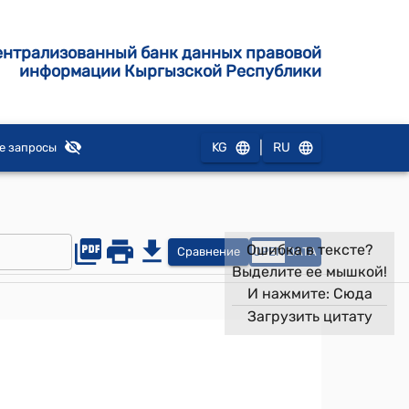
ентрализованный банк данных правовой
информации Кыргызской Республики
|
KG
RU
е запросы
Ошибка в тексте?
Сравнение
OPEN
DATA
Выделите ее мышкой!
И нажмите:
Сюда
Загрузить цитату