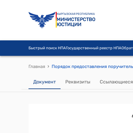
КЫРГЫЗСКАЯ РЕСПУБЛИКА
МИНИСТЕРСТВО
ЮСТИЦИИ
Быстрый поиск НПА
Государственный реестр НПА
Обрат
›
Главная
Документ
Реквизиты
Ссылающиеся