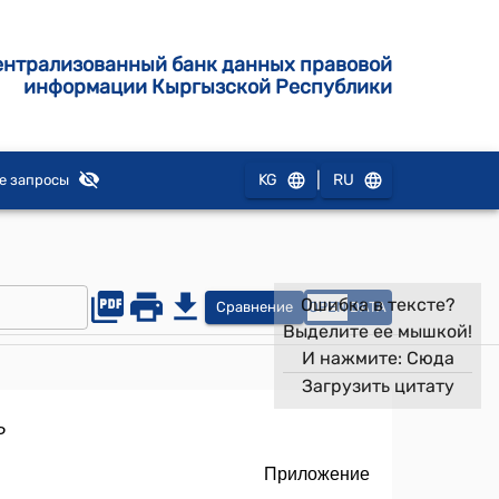
ентрализованный банк данных правовой
информации Кыргызской Республики
|
KG
RU
е запросы
Ошибка в тексте?
Сравнение
OPEN
DATA
Выделите ее мышкой!
И нажмите:
Сюда
Загрузить цитату