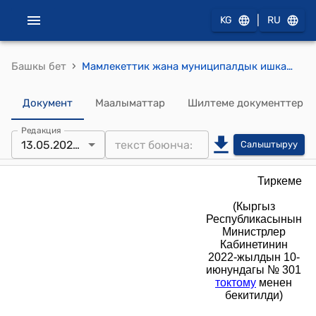
|
KG
RU
›
Башкы бет
Мамлекеттик жана муниципалдык ишканалар, уставдык капиталдагы катышуу үлүшүнүн 50 жана андан ашык пайызы мамлекетке таандык болгон чарбакер коомдор, анын ичинде алардын туунду чарбалык коомдору тарабынан сатып алууларды уюштуруунун жана ишке ашыруунун (Кыргыз Республикасынын Министрлер Кабинетинин 2022-жылдын 10-июнундагы № 301 токтому менен бекитилди) Типтүү тартиби
Документ
Маалыматтар
Шилтеме документтер
Редакция
13.05.2026 №340
Салыштыруу