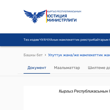
КЫРГЫЗ РЕСПУБЛИКАСЫНЫН
ЮСТИЦИЯ
МИНИСТРЛИГИ
Тез издөө ЧУА
ЧУАнын мамлекеттик реестри
Кайтарым
›
Башкы бет
Документ
Маалыматтар
Шилтеме д