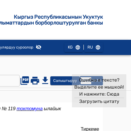
Кыргыз Республикасынын Укуктук
лыматтардын борборлоштурулган банкы
|
KG
RU
улярдуу суроолор
Ошибка в тексте?
Салыштыруу
OPEN
DATA
Выделите ее мышкой!
И нажмите:
Сюда
Загрузить цитату