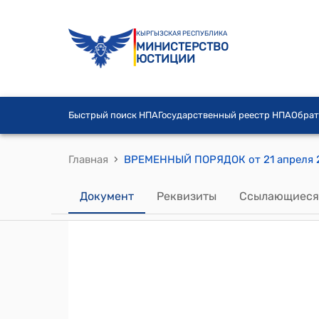
КЫРГЫЗСКАЯ РЕСПУБЛИКА
МИНИСТЕРСТВО
ЮСТИЦИИ
Быстрый поиск НПА
Государственный реестр НПА
Обрат
›
Главная
Документ
Реквизиты
Ссылающиеся