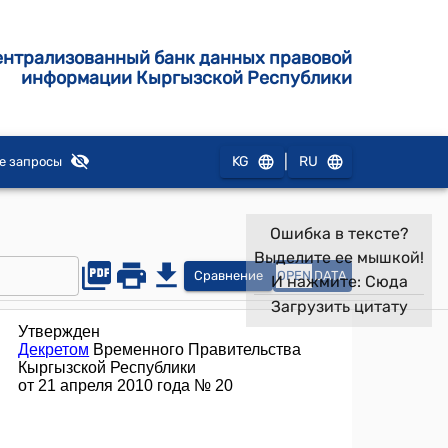
ентрализованный банк данных правовой
информации Кыргызской Республики
|
KG
RU
е запросы
Ошибка в тексте?
Выделите ее мышкой!
Сравнение
OPEN
DATA
И нажмите:
Сюда
Загрузить цитату