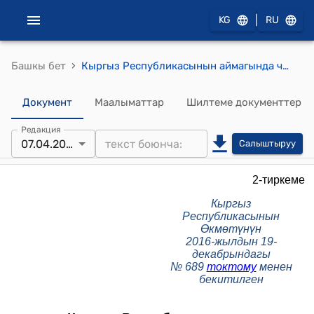
|
KG
RU
›
Башкы бет
Кыргыз Республикасынын аймагында чет өлкөлүк жарандарды жана жарандыгы жок адамдарды каттоо тартиби (Кыргыз Республикасынын Өкмөтүнүн 2016-жылдын 19-декабрындагы № 689 токтому менен бекитилген)
Документ
Маалыматтар
Шилтеме документтер
Редакция
07.04.2025
Салыштыруу