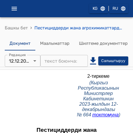
|
KG
RU
›
Башкы бет
Пестициддерди жана агрохимикаттарды жок кылуу жана кайтаруу боюнча чараларды көрүү тартиби (Кыргыз Республикасынын Министрлер Кабинетинин 2023-жылдын 12-декабрындагы № 664 токтомуна)
Документ
Маалыматтар
Шилтеме документтер
Редакция
12.12.2023
Салыштыруу