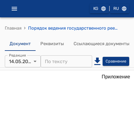
|
KG
RU
›
Главная
Порядок ведения государственного реестра производителей биоэтанола (Утверждено приказом Государственного агентства по контролю за производством и оборотом этилового спирта, алкогольной продукции при Кабинете Министров Кыргызской Республики от 14 мая 2024 года № 3)
Документ
Реквизиты
Ссылающиеся документы
Редакция
14.05.2024
Сравнение