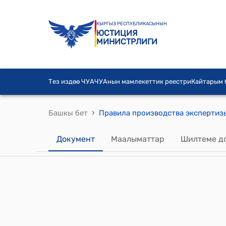
КЫРГЫЗ РЕСПУБЛИКАСЫНЫН
ЮСТИЦИЯ
МИНИСТРЛИГИ
Тез издөө ЧУА
ЧУАнын мамлекеттик реестри
Кайтарым
›
Башкы бет
Документ
Маалыматтар
Шилтеме д