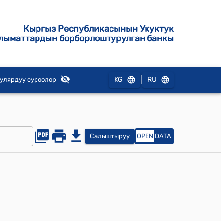
Кыргыз Республикасынын Укуктук
лыматтардын борборлоштурулган банкы
|
KG
RU
улярдуу суроолор
Салыштыруу
OPEN
DATA