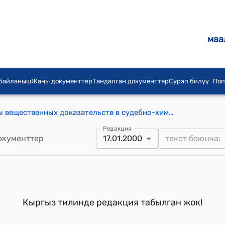
маа
 байланыш
Жаңы документтер
Тандалган документтер
Сурап билүү
Поп
Правила производства экспертизы вещественных доказательств в судебно-химических отделениях лабораторий бюро судебно-медицинской экспертизы" (Приложение 14 к приказу Министерства здравоохранения Кыргызской Республики от 17 января 2000 года № 5)
Редакция
окументтер
17.01.2000
Кыргыз тилинде редакция табылган жок!