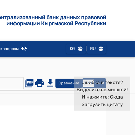
ентрализованный банк данных правовой
информации Кыргызской Республики
|
KG
RU
е запросы
Ошибка в тексте?
Сравнение
OPEN
DATA
Выделите ее мышкой!
И нажмите:
Сюда
Загрузить цитату