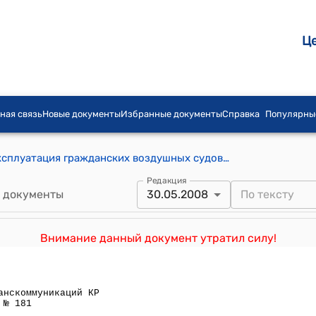
Ц
ная связь
Новые документы
Избранные документы
Справка
Популярны
Авиационные правила КР АП-ЭКС "Эксплуатация гражданских воздушных судов" Подчасть R "Перевозка по воздуху опасных грузов" (Утверждены приказом Министерства транспорта и коммуникаций Кыргызской Республики от 31 мая 2005 года № 133)
Редакция
 документы
30.05.2008
Внимание данный документ утратил силу!