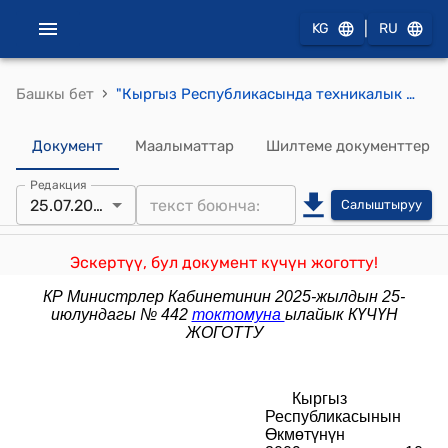
|
KG
RU
›
Башкы бет
"Кыргыз Республикасында техникалык шарттарды берүүнүн жана инженердик-техникалык камсыздоо тармактарына кошуу тартибинин" эрежеси (Кыргыз Республикасынын Өкмөтүнүн 2009-жылдын 10-февралындагы №100 токтому менен бекитилген)
Документ
Маалыматтар
Шилтеме документтер
Редакция
25.07.2025
Салыштыруу
Эскертүү, бул документ күчүн жоготту!