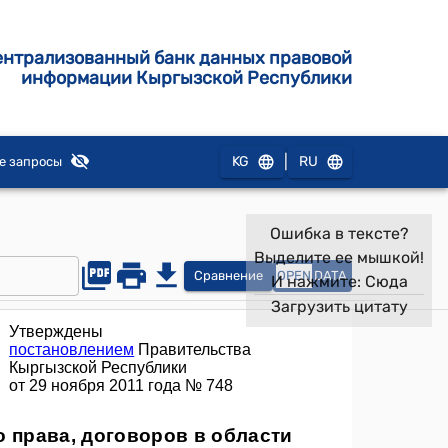
ентрализованный банк данных правовой
информации Кыргызской Республики
|
KG
RU
е запросы
Ошибка в тексте?
Выделите ее мышкой!
Сравнение
OPEN
DATA
И нажмите:
Сюда
Загрузить цитату