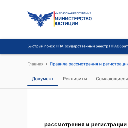
КЫРГЫЗСКАЯ РЕСПУБЛИКА
МИНИСТЕРСТВО
ЮСТИЦИИ
Быстрый поиск НПА
Государственный реестр НПА
Обрат
›
Главная
Документ
Реквизиты
Ссылающиеся