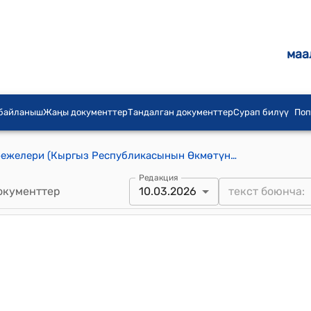
маа
 байланыш
Жаңы документтер
Тандалган документтер
Сурап билүү
Поп
Электр энергиясын пайдалануу Эрежелери (Кыргыз Республикасынын Өкмөтүнүн 2012-жылдын 22-августундагы № 576 токтому менен бекитилген)
Редакция
окументтер
10.03.2026