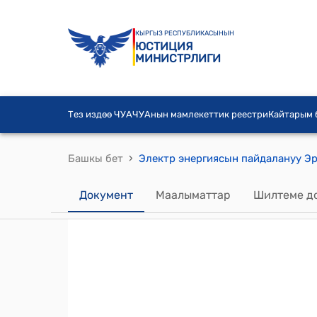
КЫРГЫЗ РЕСПУБЛИКАСЫНЫН
ЮСТИЦИЯ
МИНИСТРЛИГИ
Тез издөө ЧУА
ЧУАнын мамлекеттик реестри
Кайтарым
›
Башкы бет
Документ
Маалыматтар
Шилтеме д