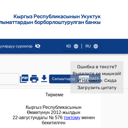
Кыргыз Республикасынын Укуктук
лыматтардын борборлоштурулган банкы
|
KG
RU
улярдуу суроолор
Ошибка в тексте?
Выделите ее мышкой!
Салыштыруу
OPEN
DATA
И нажмите:
Сюда
Загрузить цитату